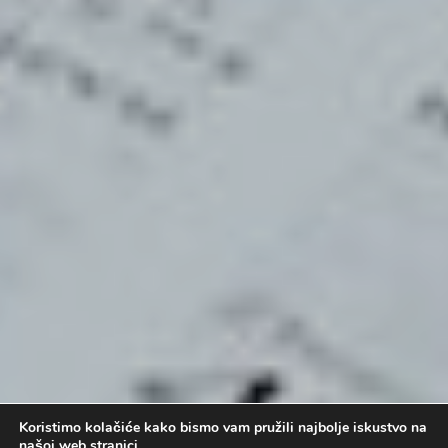
Koristimo kolačiće kako bismo vam pružili najbolje iskustvo na
našoj web stranici.