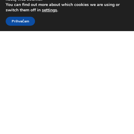
You can find out more about which cookies we are using or
switch them off in
settings
.
Prihvaćam
Što je crkva?
by
Sara Kovačević
|
lip 3, 2021
|
100 godina
,
Govornik
,
pastor Darko Mikulić
Poslanica Efežanima