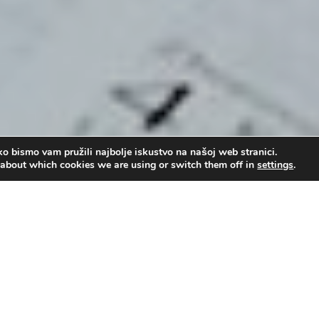
o bismo vam pružili najbolje iskustvo na našoj web stranici.
 about which cookies we are using or switch them off in
settings
.
lave u spasenju [Geni se 2022]
dd Dick
,
Geni se! - konferencija za mlade
,
Govornik
,
Serija