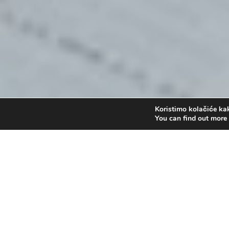
Koristimo kolačiće kak
You can find out more
Dvije utjehe zbog Božje s
by
Sara Kovačević
|
ruj 4, 2022
|
Dr. To