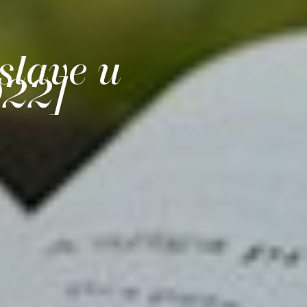
slave u
022]