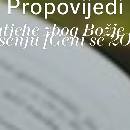
Propovijedi
utjehe zbog Božje 
senju [Geni se 2