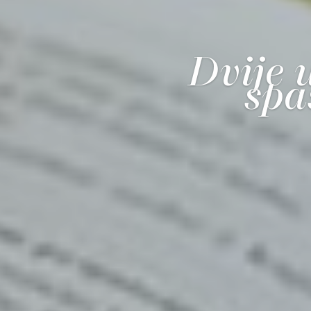
Dvije 
spa