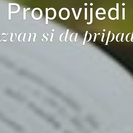
Propovijedi
zvan si da pripa