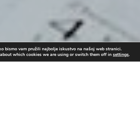
o bismo vam pružili najbolje iskustvo na našoj web stranici.
 about which cookies we are using or switch them off in
settings
.
 mr. Nenad Kovačević
,
Zašto uopće postojim?
Upot
00:00