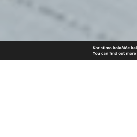
Koristimo kolačiće kak
You can find out more
Pozvan si da pripadaš
by
Administrator
|
ožu 2, 2013
|
pastor
Reproduktor
00:00