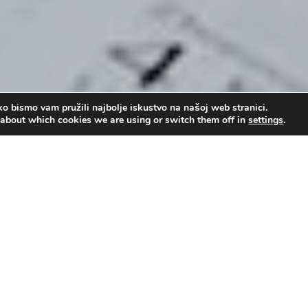
o bismo vam pružili najbolje iskustvo na našoj web stranici.
 about which cookies we are using or switch them off in
settings
.
žje
,
Dr. Mark Nikitin
Upot
00:00