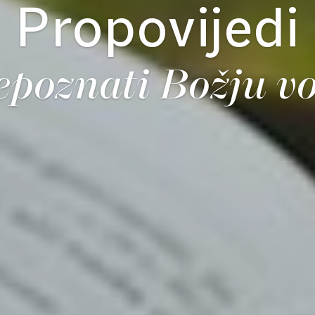
Propovijedi
epoznati Božju vo