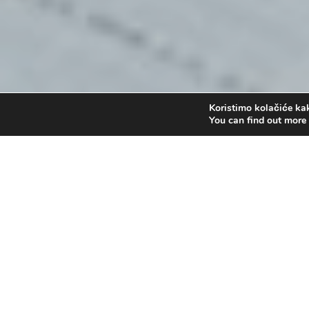
Koristimo kolačiće kak
You can find out more
Prepoznati Božju volju
by
Administrator
|
svi 5, 2019
|
Bogoslu
Reproduktor
00:00