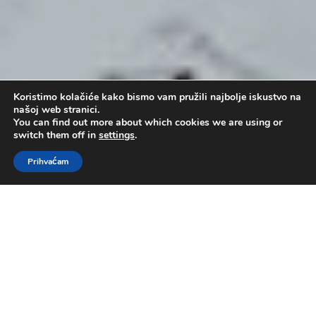
Koristimo kolačiće kako bismo vam pružili najbolje iskustvo na
našoj web stranici.
You can find out more about which cookies we are using or
switch them off in
settings
.
Prihvaćam
Misija i evangelizacija
by
Administrator
|
lip 11, 2017
|
Bogoslužje
,
pastor Branko Kovačević