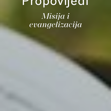
Propovijedi
Misija i
evangelizacija