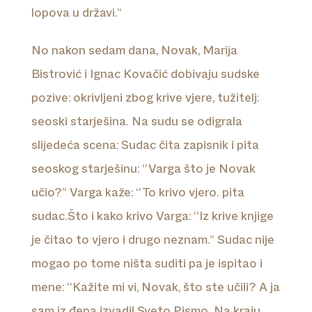
lopova u državi.’‘
No nakon sedam dana, Novak, Marija
Bistrović i Ignac Kovačić dobivaju sudske
pozive: okrivljeni zbog krive vjere, tužitelj:
seoski starješina. Na sudu se odigrala
slijedeća scena: Sudac čita zapisnik i pita
seoskog starješinu: ‘‘Varga što je Novak
učio?’‘ Varga kaže: ‘‘To krivo vjero. pita
sudac.Što i kako krivo Varga: ‘‘Iz krive knjige
je čitao to vjero i drugo neznam.’‘ Sudac nije
mogao po tome ništa suditi pa je ispitao i
mene: ‘‘Kažite mi vi, Novak, što ste učili? A ja
sam iz đepa izvadil Sveto Pismo. Na kraju