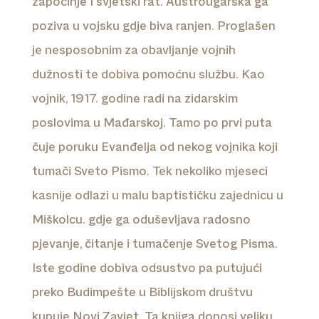
započinje I svjetski rat. Austrougarska ga
poziva u vojsku gdje biva ranjen. Proglašen
je nesposobnim za obavljanje vojnih
dužnosti te dobiva pomoćnu službu. Kao
vojnik, 1917. godine radi na zidarskim
poslovima u Mađarskoj. Tamo po prvi puta
čuje poruku Evanđelja od nekog vojnika koji
tumači Sveto Pismo. Tek nekoliko mjeseci
kasnije odlazi u malu baptističku zajednicu u
Miškolcu. gdje ga oduševljava radosno
pjevanje, čitanje i tumačenje Svetog Pisma.
Iste godine dobiva odsustvo pa putujući
preko Budimpešte u Biblijskom društvu
kupuje Novi Zavjet. Ta knjiga donosi veliku