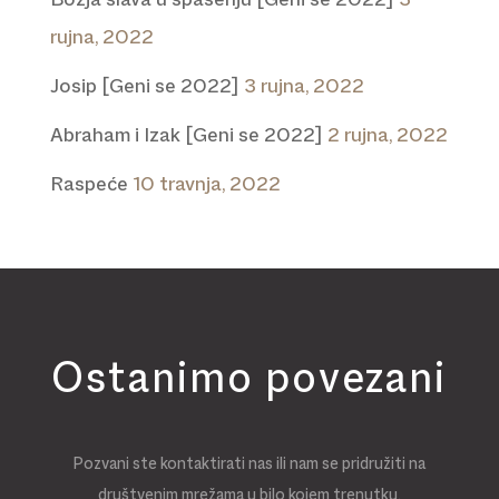
Božja slava u spasenju [Geni se 2022]
3
rujna, 2022
Josip [Geni se 2022]
3 rujna, 2022
Abraham i Izak [Geni se 2022]
2 rujna, 2022
Raspeće
10 travnja, 2022
Ostanimo povezani
Pozvani ste kontaktirati nas ili nam se pridružiti na
društvenim mrežama u bilo kojem trenutku.