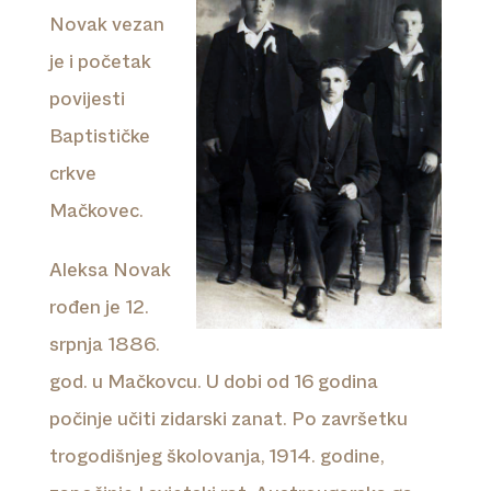
Novak vezan
je i početak
povijesti
Baptističke
crkve
Mačkovec.
Aleksa Novak
rođen je 12.
srpnja 1886.
god. u Mačkovcu. U dobi od 16 godina
počinje učiti zidarski zanat. Po završetku
trogodišnjeg školovanja, 1914. godine,