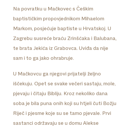
Na povratku u Mačkovec s Češkim
baptističkim propovjednikom Mihaelom
Markom, posjećuje baptiste u Hrvatskoj. U
Zagrebu susreće braću Zrinšćaka i Balubana,
te brata Jekića iz Grabovca. Uviđa da nije
sam i to ga jako ohrabruje.
U Mačkovcu ga njegovi prijatelji željno
iščekuju. Opet se svake večeri sastaju, mole,
pjevaju i čitaju Bibliju. Kroz nekoliko dana
soba je bila puna onih koji su htjeli čuti Božju
Riječ i pjesme koje su se tamo pjevale. Prvi
sastanci održavaju se u domu Alekse