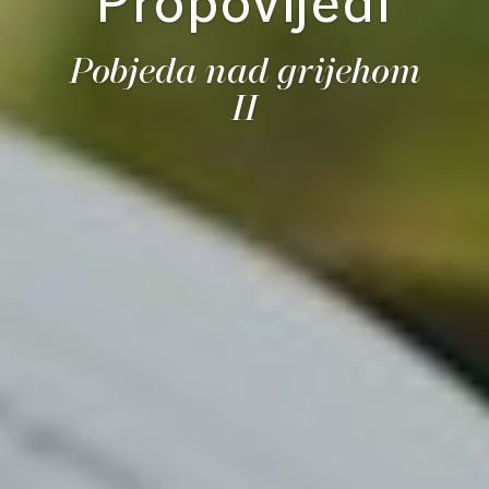
Propovijedi
Pobjeda nad grijehom
II