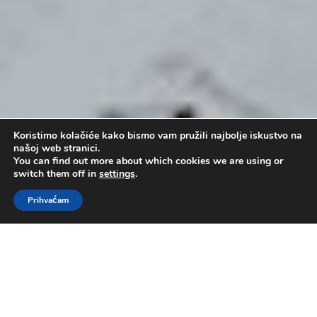
Koristimo kolačiće kako bismo vam pružili najbolje iskustvo na
našoj web stranici.
You can find out more about which cookies we are using or
switch them off in
settings
.
Prihvaćam
Pobjeda nad grijehom II
by
Administrator
|
velj 28, 2016
|
pastor mr.