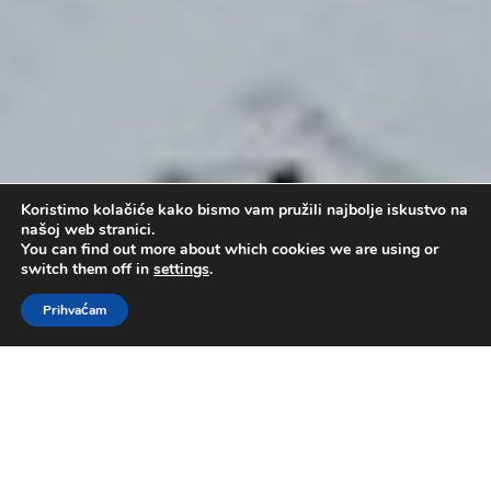
Koristimo kolačiće kako bismo vam pružili najbolje iskustvo na
našoj web stranici.
You can find out more about which cookies we are using or
switch them off in
settings
.
Prihvaćam
Genealogija od Adama do Noe
by
Administrator
|
lip 2, 2019
|
pastor mr.