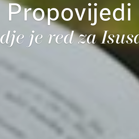
Propovijedi
dje je red za Isus