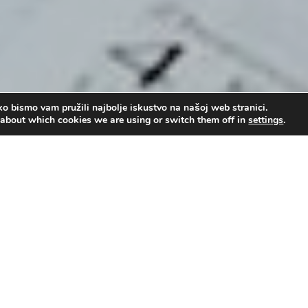
o bismo vam pružili najbolje iskustvo na našoj web stranici.
 about which cookies we are using or switch them off in
settings
.
užje
,
pastor mr. Nenad Kovačević
Upot
00:00