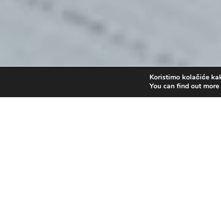
Koristimo kolačiće kak
You can find out more
Gdje je red za Isusa?
by
Administrator
|
pro 4, 2016
|
Bogosl
Reproduktor
00:00