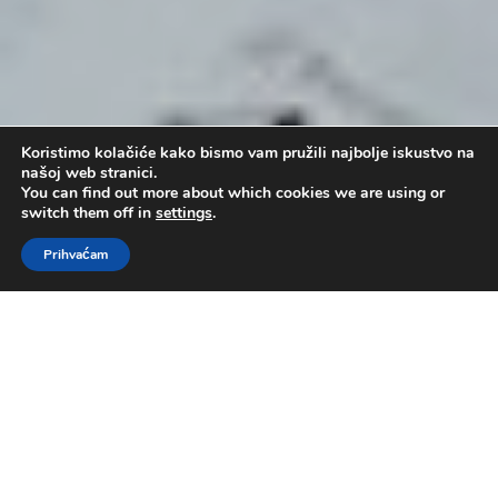
Koristimo kolačiće kako bismo vam pružili najbolje iskustvo na
našoj web stranici.
You can find out more about which cookies we are using or
switch them off in
settings
.
Prihvaćam
Emanuel – Bog s nama
by
Administrator
|
pro 8, 2013
|
pastor mr.
Nenad Kovačević