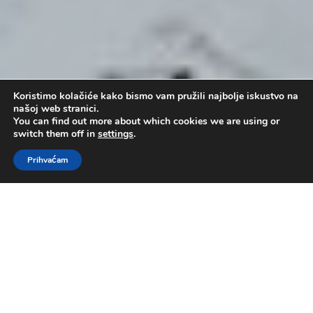
Koristimo kolačiće kako bismo vam pružili najbolje iskustvo na
našoj web stranici.
You can find out more about which cookies we are using or
switch them off in
settings
.
Prihvaćam
Vrijednije od zlata
by
Administrator
|
tra 27, 2014
|
pastor
Branko Kovačević