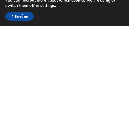
You can find out more about which cookies we are using or
switch them off in
settings
.
Prihvaćam
Krštenje
by
Sara Kovačević
|
sij 16, 2022
|
Govornik
,
Krštenje
,
pastor Branko Kovačević
Djela 10