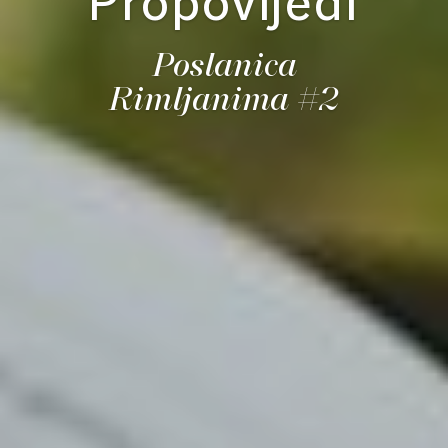
Propovijedi
Poslanica
Rimljanima #2