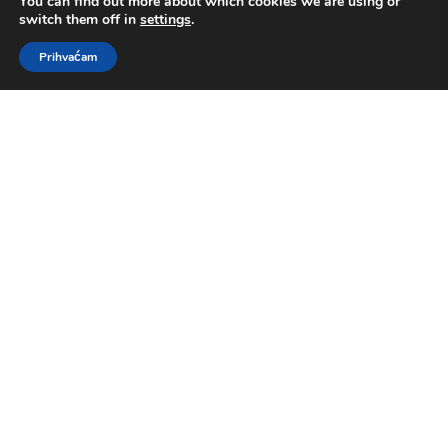
You can find out more about which cookies we are using or
switch them off in
settings
.
Prihvaćam
Kakvu osobu Bog traži u vrijeme krize?
by
Sara Kovačević
|
kol 15, 2021
|
Abel
Kovačević
,
Bogoslužje
,
Govornik
Izaija 6:1-8