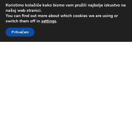
Koristimo kolačiće kako bismo vam pružili najbolje iskustvo na
našoj web stranici.
You can find out more about which cookies we are using or
switch them off in
settings
.
Prihvaćam
Posljedni dani i sati Isusova
ovozemaljskog života
by
Sara Kovačević
|
ožu 13, 2022
|
Govornik
,
pastor mr. Nenad Kovačević
,
Posljednji dani i
sati Isusovog života
,
Serijal