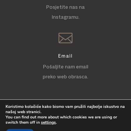
Posjetite nas na
Instagramu.

Email
Pošaljite nam email
preko web obrasca.
Koristimo kolačiće kako bismo vam pružili najbolje iskustvo na
našoj web stranici.
You can find out more about which cookies we are using or
COPYRIGHT © 2020 BAPTISTIČKA CRKVA MAČKOVEC · IZRADA WEB
switch them off in
settings
.
STRANICA:
INFUIDO.HR